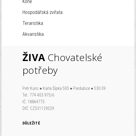
Koně
Hospodářská zvířata
Teraristika
Akvaristika
ŽIVA
Chovatelské
potřeby
Petr Kunc ● Karla Šípka 500 ● Pardubice ● 530 09
Tel.: 774 403 975/6
IČ: 18864775
DIČ: CZ531129029
DŮLEŽITÉ