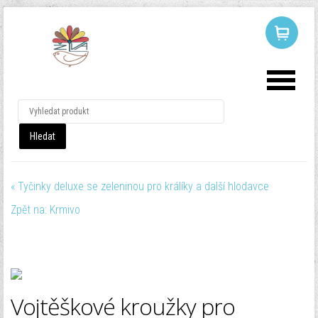
LOG IN
OR
REGISTER
Uživatelské
jméno
« Tyčinky deluxe se zeleninou pro králíky a další hlodavce
Heslo
Zpět na: Krmivo
Pamatuj si mě
Vojtěškové kroužky pro