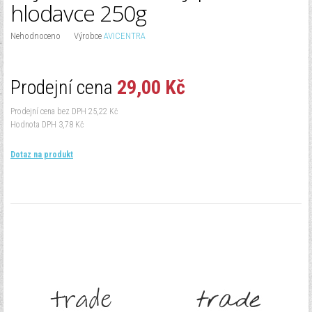
hlodavce 250g
Zapomenuté heslo?
Zapomenuté jméno?
Nehodnoceno
Výrobce
AVICENTRA
Prodejní cena
29,00 Kč
Prodejní cena bez DPH
25,22 Kč
Hodnota DPH
3,78 Kč
Dotaz na produkt