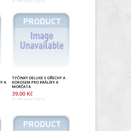
Vč. DPH ve výši:
5,09 Kč
TYČINKY DELUXE S OŘECHY A
Y A
KOKOSEM PRO KRÁLÍKY A
MORČATA
39,00 Kč
Vč. DPH ve výši:
5,09 Kč