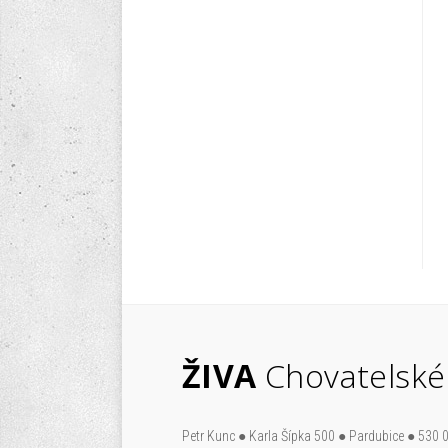
ŽIVA
Chovatelské
Petr Kunc ● Karla Šípka 500 ● Pardubice ● 530 