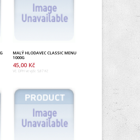
0G
MALÝ HLODAVEC CLASSIC MENU
1000G
45,00 Kč
Vč. DPH ve výši:
5,87 Kč