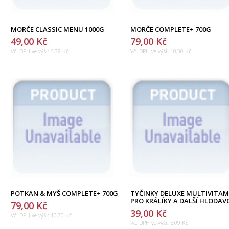
MORČE CLASSIC MENU 1000G
MORČE COMPLETE+ 700G
49,00 Kč
79,00 Kč
Vč. DPH ve výši:
6,39 Kč
Vč. DPH ve výši:
10,30 Kč
POTKAN & MYŠ COMPLETE+ 700G
TYČINKY DELUXE MULTIVITAM
PRO KRÁLÍKY A DALŠÍ HLODAV
79,00 Kč
39,00 Kč
Vč. DPH ve výši:
10,30 Kč
Vč. DPH ve výši:
5,09 Kč