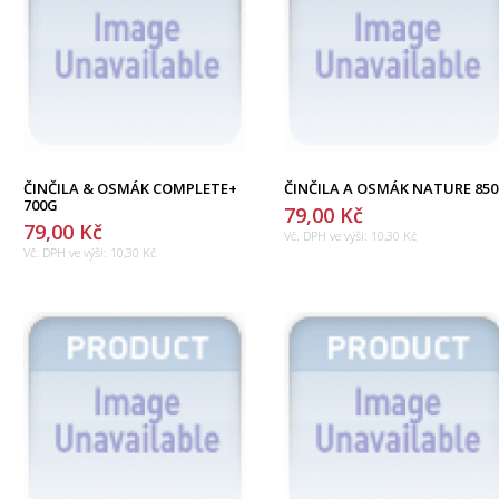
ČINČILA & OSMÁK COMPLETE+
ČINČILA A OSMÁK NATURE 85
700G
79,00 Kč
79,00 Kč
Vč. DPH ve výši:
10,30 Kč
Vč. DPH ve výši:
10,30 Kč