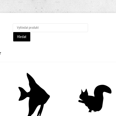
LOG IN
OR
REGISTER
T
Uživatelské
jméno
Heslo
Pamatuj si mě