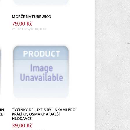
MORČE NATURE 850G
79,00 Kč
Vč. DPH ve výši:
10,30 Kč
IN
TYČINKY DELUXE S BYLINKAMI PRO
CE
KRÁLÍKY, OSMÁKY A DALŠÍ
HLODAVCE
39,00 Kč