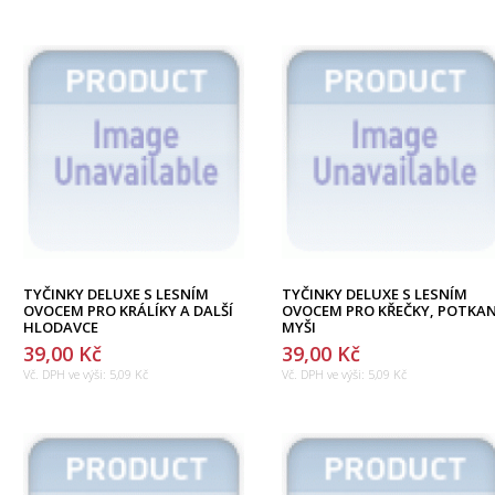
TYČINKY DELUXE S LESNÍM
TYČINKY DELUXE S LESNÍM
OVOCEM PRO KRÁLÍKY A DALŠÍ
OVOCEM PRO KŘEČKY, POTKAN
HLODAVCE
MYŠI
39,00 Kč
39,00 Kč
Vč. DPH ve výši:
5,09 Kč
Vč. DPH ve výši:
5,09 Kč