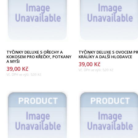
TYČINKY DELUXE S OŘECHY A
TYČINKY DELUXE S OVOCEM P
KOKOSEM PRO KŘEČKY, POTKANY
KRÁLÍKY A DALŠÍ HLODAVCE
A MYŠI
39,00 Kč
39,00 Kč
Vč. DPH ve výši:
5,09 Kč
Vč. DPH ve výši:
5,09 Kč