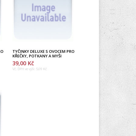
RO
TYČINKY DELUXE S OVOCEM PRO
KŘEČKY, POTKANY A MYŠI
39,00 Kč
Vč. DPH ve výši:
5,09 Kč