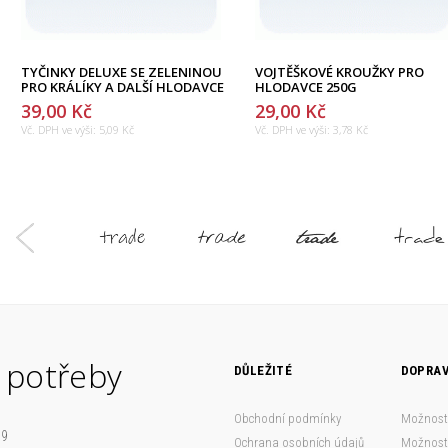
TYČINKY DELUXE SE ZELENINOU
VOJTĚŠKOVÉ KROUŽKY PRO
PRO KRÁLÍKY A DALŠÍ HLODAVCE
HLODAVCE 250G
39,00 Kč
29,00 Kč
Vč. DPH ve výši:
5,09 Kč
Vč. DPH ve výši:
3,78 Kč
 potřeby
DŮLEŽITÉ
DOPRAV
Obchodní podmínky
Možnost
09
Ochrana osobních údajů
Možnosti